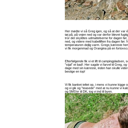
Her mødte vi så Greg igen, og så at der var é
tøj på, på vejen ned og var derfor blevet fugti
tror det skyldtes udmattelserne for dagen fø
ned, og videre med kabelliften fra dagen før. 
temperaturen dejlig varm. Gregs kæreste hen
vi fik morgenmad og Orangina på en fortovsc
Efterfølgende fik vi et lift til campingpladsen
”stjal” et bad!. Her sagde vi farvel til Greg, og
dage med sin kæreste, inden han skulle videre
bestige en top!
Vi fik banket teltet op, i mens vi kunne kigge
og vi gik og ”teasede” med at nu kunne vi kalde
og SMS’er til DK, tog vi ind til byen.