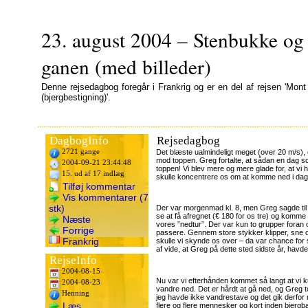
23. august 2004 – Stenbukke og l
ganen (med billeder)
Denne rejsedagbog foregår i Frankrig og er en del af rejsen 'Mont
(bjergbestigning)'.
DagbogInfo
Rejsedagbog
2721 gange
Det blæste ualmindeligt meget (over 20 m/s), 
mod toppen. Greg fortalte, at sådan en dag s
2004-09-21 23:44:48
toppen! Vi blev mere og mere glade for, at vi h
15. ud af 17 indlæg
skulle koncentrere os om at komme ned i dag
Tilføj kommentar
Vis kommentarer (7
stk)
Der var morgenmad kl. 8, men Greg sagde til o
se at få afregnet (€ 180 for os tre) og komme
Næste
vores ”nedtur”. Der var kun to grupper foran os
Forrige
passere. Gennem store stykker klipper, sne osv
Frankrig
skulle vi skynde os over – da var chance for 
af vide, at Greg på dette sted sidste år, hav
RejseInfo
2004-08-15
Nu var vi efterhånden kommet så langt at vi 
2004-08-23
vandre ned. Det er hårdt at gå ned, og Greg 
Henning
jeg havde ikke vandrestave og det gik derfo
Læs
flere og flere mennesker og kort inden bjerg