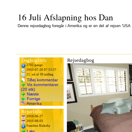
16 Juli Afslapning hos Dan
Denne rejsedagbog foregår i Amerika og er en del af rejsen 'USA 
DagbogInfo
Rejsedagbog
2702 gange
2010-07-20 07:53:57
21. ud af 39 indlæg
Tilføj kommentar
Vis kommentarer
(20 stk)
Næste
Forrige
Amerika
RejseInfo
2010-06-27
2010-08-03
Familien Kirkeby
Læs