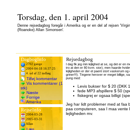
Torsdag, den 1. april 2004
Denne rejsedagbog foregår i Amerika og er en del af rejsen 'Virgi
(Roanoke) Allan Simonsen'.
DagbogInfo
Rejsedagbog
2702 gange
I dag fik jeg min lejlighed at se, og det er en 
tro at den er 80 kvm. stor), men haarde hvide
2004-04-18 16:37:25
lejligheden er der et paent stort vaskerum og 
4. ud af 22 indlæg
griner!!!). Tingene herover er meget billige,
Tilføj kommentar
pung med:
Vis kommentarer (1
Levis bukser for $ 20 (DKK 
stk)
fede MP3 afspillere $ 50 (spe
Næste
fiskegrej er ogsaa billigt (sp
Forrige
Amerika
Jeg har lidt problemer med at faa b
paa computeren, saa I maa vente li
RejseInfo
lejligheden mv.
2004-03-28
2005-03-31
Allan
Læs