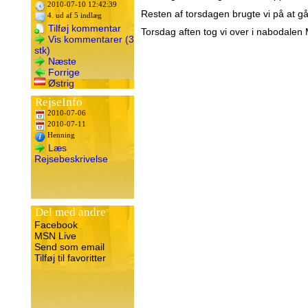
2010-07-10 12:42:39
Resten af torsdagen brugte vi på at gå
4. ud af 5 indlæg
Tilføj kommentar
Torsdag aften tog vi over i nabodale
Vis kommentarer (3
stk)
Næste
Forrige
Østrig
RejseInfo
2010-07-06
2010-07-11
Henning
Læs
Rejsebeskrivelse
Del med andre
Facebook
MSN Live
Send som email
Tilføj til favoritter