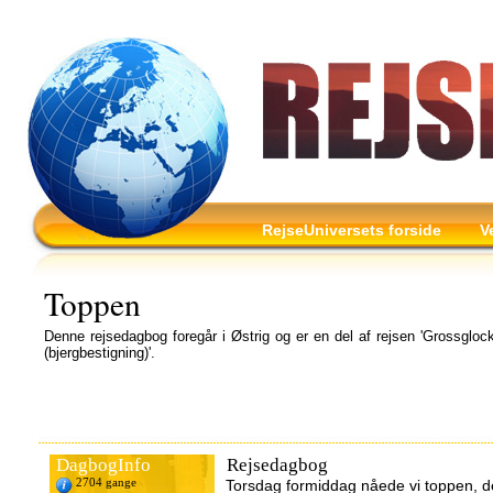
RejseUniversets forside
V
Toppen
Denne rejsedagbog foregår i Østrig og er en del af rejsen 'Grossgloc
(bjergbestigning)'.
DagbogInfo
Rejsedagbog
2704 gange
Torsdag formiddag nåede vi toppen, de