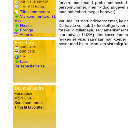
2004-04-18 16:36:25
forvirret bankmand, problemet bestod i
3. ud af 22 indlæg
personnummer, men fik dog alligevel 
Tilføj kommentar
man aabenbart meget herover).
Vis kommentarer (1
stk)
Var ude i et stort indkoebscenter, kald
Næste
De havde vel nok 15 forskellige typer
Forrige
forskellig toiletpapir, selv amerikanern
Amerika
stort udvalg. I USA putter kassedamen
hvilken service, saa naar man koeber l
RejseInfo
poser med hjem. Man kan vist roligt k
2004-03-28
2005-03-31
Allan
Læs
Rejsebeskrivelse
Del med andre
Facebook
MSN Live
Send som email
Tilføj til favoritter